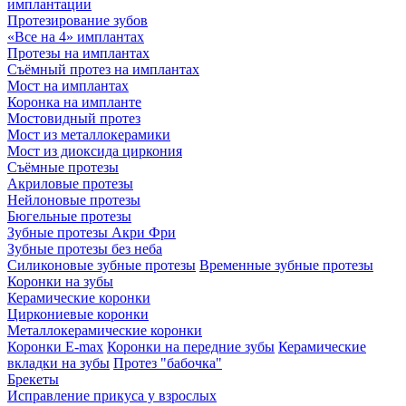
имплантации
Протезирование зубов
«Все на 4» имплантах
Протезы на имплантах
Съёмный протез на имплантах
Мост на имплантах
Коронка на импланте
Мостовидный протез
Мост из металлокерамики
Мост из диоксида циркония
Съёмные протезы
Акриловые протезы
Нейлоновые протезы
Бюгельные протезы
Зубные протезы Акри Фри
Зубные протезы без неба
Силиконовые зубные протезы
Временные зубные протезы
Коронки на зубы
Керамические коронки
Циркониевые коронки
Металлокерамические коронки
Коронки E-max
Коронки на передние зубы
Керамические
вкладки на зубы
Протез "бабочка"
Брекеты
Исправление прикуса у взрослых