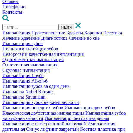
Отзывы
Портфолио
Контакты
Найти
Имплантация
Протезирование
Брекеты
Коронки
Эстетика
Лечение
Удаление
Диагностика
Лечение во сне
Имплантация зубов
Полная имплантация зубов
Недорогая и качественная имплантация
Одномоментная имплантация
Одноэтапная имплантация
Скуловая имплантация
Имплантация 1 зуба
Имплантация All-on-6
Имплантация зубов за один день
Импланты Nobel Biocare
Импланты Straumann
Имплантация зубов верхней челюсти
Имплантация передних зубов
Имплантация двух зубов
Классическая двухэтапная имплантация
Имплантация зубов
на верхней челюсти
Имплантация без разреза десны
Имплантация с немедленнной нагрузкой
Имплантация
дентальная
Синус лифтинг закрытый
Костная пластика при