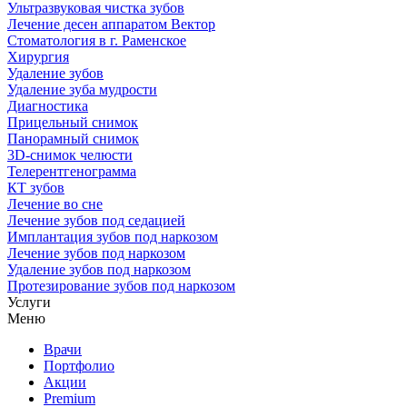
Ультразвуковая чистка зубов
Лечение десен аппаратом Вектор
Стоматология в г. Раменское
Хирургия
Удаление зубов
Удаление зуба мудрости
Диагностика
Прицельный снимок
Панорамный снимок
3D-снимок челюсти
Телерентгенограмма
КТ зубов
Лечение во сне
Лечение зубов под седацией
Имплантация зубов под наркозом
Лечение зубов под наркозом
Удаление зубов под наркозом
Протезирование зубов под наркозом
Услуги
Меню
Врачи
Портфолио
Акции
Premium