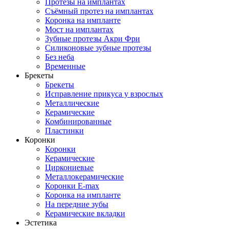
Протезы на имплантах
Съёмный протез на имплантах
Коронка на импланте
Мост на имплантах
Зубные протезы Акри Фри
Силиконовые зубные протезы
Без неба
Временные
Брекеты
Брекеты
Исправление прикуса у взрослых
Металлические
Керамические
Комбинированные
Пластинки
Коронки
Коронки
Керамические
Циркониевые
Металлокерамические
Коронки E-max
Коронка на импланте
На передние зубы
Керамические вкладки
Эстетика