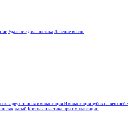
ение
Удаление
Диагностика
Лечение во сне
еская двухэтапная имплантация
Имплантация зубов на верхней 
инг закрытый
Костная пластика при имплантации