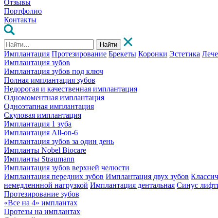
Отзывы
Портфолио
Контакты
Найти
Имплантация
Протезирование
Брекеты
Коронки
Эстетика
Леч
Имплантация зубов
Имплантация зубов под ключ
Полная имплантация зубов
Недорогая и качественная имплантация
Одномоментная имплантация
Одноэтапная имплантация
Скуловая имплантация
Имплантация 1 зуба
Имплантация All-on-6
Имплантация зубов за один день
Импланты Nobel Biocare
Импланты Straumann
Имплантация зубов верхней челюсти
Имплантация передних зубов
Имплантация двух зубов
Классич
немедленнной нагрузкой
Имплантация дентальная
Синус лифт
Протезирование зубов
«Все на 4» имплантах
Протезы на имплантах