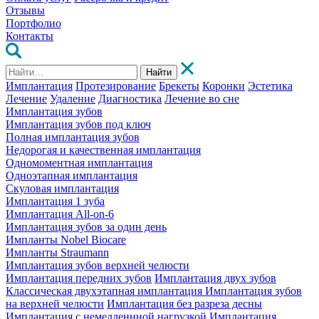
Отзывы
Портфолио
Контакты
Найти
Имплантация
Протезирование
Брекеты
Коронки
Эстетика
Лечение
Удаление
Диагностика
Лечение во сне
Имплантация зубов
Имплантация зубов под ключ
Полная имплантация зубов
Недорогая и качественная имплантация
Одномоментная имплантация
Одноэтапная имплантация
Скуловая имплантация
Имплантация 1 зуба
Имплантация All-on-6
Имплантация зубов за один день
Импланты Nobel Biocare
Импланты Straumann
Имплантация зубов верхней челюсти
Имплантация передних зубов
Имплантация двух зубов
Классическая двухэтапная имплантация
Имплантация зубов
на верхней челюсти
Имплантация без разреза десны
Имплантация с немедленнной нагрузкой
Имплантация