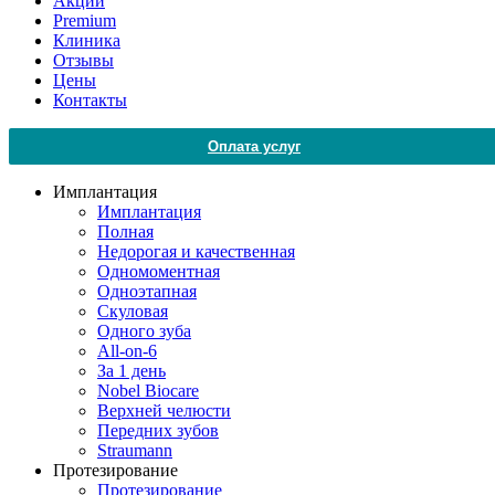
Акции
Premium
Клиника
Отзывы
Цены
Контакты
Оплата услуг
Имплантация
Имплантация
Полная
Недорогая и качественная
Одномоментная
Одноэтапная
Скуловая
Одного зуба
All-on-6
За 1 день
Nobel Biocare
Верхней челюсти
Передних зубов
Straumann
Протезирование
Протезирование