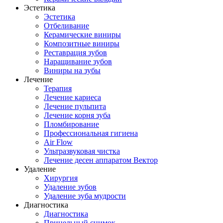
Эстетика
Эстетика
Отбеливание
Керамические виниры
Композитные виниры
Реставрация зубов
Наращивание зубов
Виниры на зубы
Лечение
Терапия
Лечение кариеса
Лечение пульпита
Лечение корня зуба
Пломбирование
Профессиональная гигиена
Air Flow
Ультразвуковая чистка
Лечение десен аппаратом Вектор
Удаление
Хирургия
Удаление зубов
Удаление зуба мудрости
Диагностика
Диагностика
Прицельный снимок