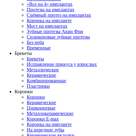
«Все на 4» имплантах
Протезы на имплантах
Съёмный протез на имплантах
Коронка на импланте
Мост на имплантах
Зубные протезы Акри Фри
Силиконовые зубные протезы
Без неба
Временные
Брекеты
Брекеты
Исправление прикуса у взрослых
Металлические
Керамические
Комбинированные
Пластинки
Коронки
Коронки
Керамические
Циркониевые
Металлокерамические
Коронки E-max
Коронка на импланте
На передние зубы
Керамические вкладки