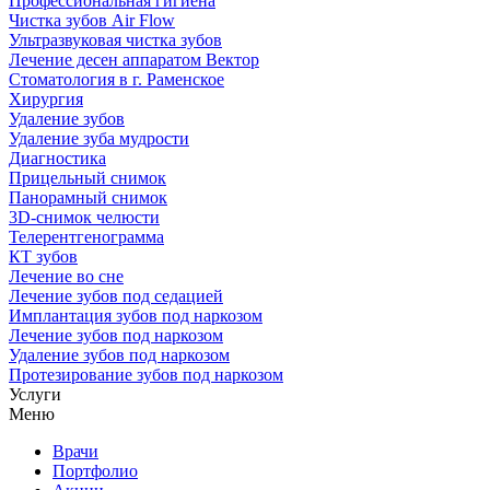
Профессиональная гигиена
Чистка зубов Air Flow
Ультразвуковая чистка зубов
Лечение десен аппаратом Вектор
Стоматология в г. Раменское
Хирургия
Удаление зубов
Удаление зуба мудрости
Диагностика
Прицельный снимок
Панорамный снимок
3D-снимок челюсти
Телерентгенограмма
КТ зубов
Лечение во сне
Лечение зубов под седацией
Имплантация зубов под наркозом
Лечение зубов под наркозом
Удаление зубов под наркозом
Протезирование зубов под наркозом
Услуги
Меню
Врачи
Портфолио