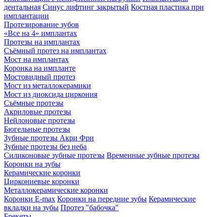
дентальная
Синус лифтинг закрытый
Костная пластика при
имплантации
Протезирование зубов
«Все на 4» имплантах
Протезы на имплантах
Съёмный протез на имплантах
Мост на имплантах
Коронка на импланте
Мостовидный протез
Мост из металлокерамики
Мост из диоксида циркония
Съёмные протезы
Акриловые протезы
Нейлоновые протезы
Бюгельные протезы
Зубные протезы Акри Фри
Зубные протезы без неба
Силиконовые зубные протезы
Временные зубные протезы
Коронки на зубы
Керамические коронки
Циркониевые коронки
Металлокерамические коронки
Коронки E-max
Коронки на передние зубы
Керамические
вкладки на зубы
Протез "бабочка"
Брекеты