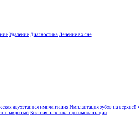
ение
Удаление
Диагностика
Лечение во сне
еская двухэтапная имплантация
Имплантация зубов на верхней 
инг закрытый
Костная пластика при имплантации