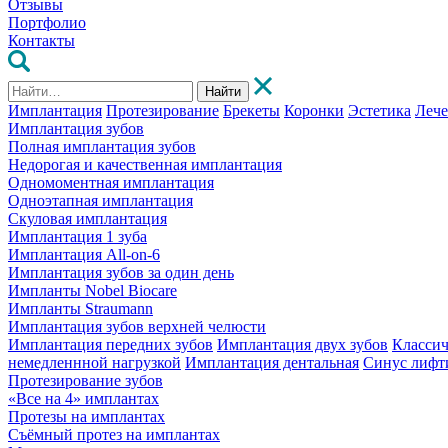
Отзывы
Портфолио
Контакты
Найти
Имплантация
Протезирование
Брекеты
Коронки
Эстетика
Леч
Имплантация зубов
Полная имплантация зубов
Недорогая и качественная имплантация
Одномоментная имплантация
Одноэтапная имплантация
Скуловая имплантация
Имплантация 1 зуба
Имплантация All-on-6
Имплантация зубов за один день
Импланты Nobel Biocare
Импланты Straumann
Имплантация зубов верхней челюсти
Имплантация передних зубов
Имплантация двух зубов
Классич
немедленнной нагрузкой
Имплантация дентальная
Синус лифт
Протезирование зубов
«Все на 4» имплантах
Протезы на имплантах
Съёмный протез на имплантах