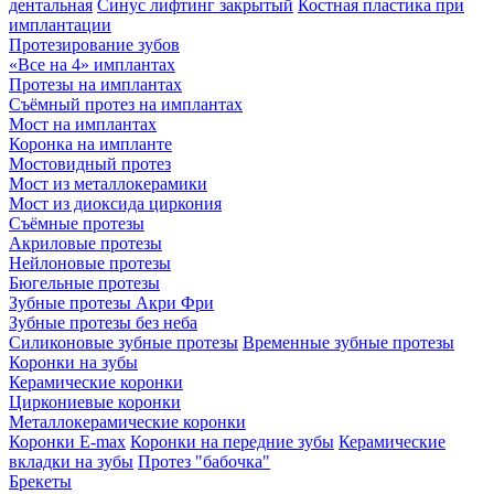
дентальная
Синус лифтинг закрытый
Костная пластика при
имплантации
Протезирование зубов
«Все на 4» имплантах
Протезы на имплантах
Съёмный протез на имплантах
Мост на имплантах
Коронка на импланте
Мостовидный протез
Мост из металлокерамики
Мост из диоксида циркония
Съёмные протезы
Акриловые протезы
Нейлоновые протезы
Бюгельные протезы
Зубные протезы Акри Фри
Зубные протезы без неба
Силиконовые зубные протезы
Временные зубные протезы
Коронки на зубы
Керамические коронки
Циркониевые коронки
Металлокерамические коронки
Коронки E-max
Коронки на передние зубы
Керамические
вкладки на зубы
Протез "бабочка"
Брекеты