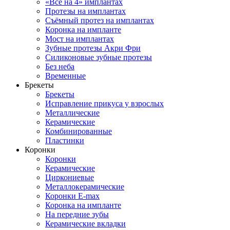
«Все на 4» имплантах
Протезы на имплантах
Съёмный протез на имплантах
Коронка на импланте
Мост на имплантах
Зубные протезы Акри Фри
Силиконовые зубные протезы
Без неба
Временные
Брекеты
Брекеты
Исправление прикуса у взрослых
Металлические
Керамические
Комбинированные
Пластинки
Коронки
Коронки
Керамические
Циркониевые
Металлокерамические
Коронки E-max
Коронка на импланте
На передние зубы
Керамические вкладки