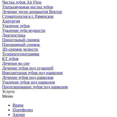
Чистка зубов Air Flow
Ультразвуковая чистка зубов
Лечение десен аппаратом Вектор
Стоматология в г. Раменское
Хирургия
Удаление зубов
Удаление зуба мудрости
Диагностика
Прицельный снимок
Панорамный снимок
3D-снимок челюсти
Телерентгенограмма
КТ зубов
Лечение во сне
Лечение зубов под седацией
Имплантация зубов под наркозом
Лечение зубов под наркозом
Удаление зубов под наркозом
Протезирование зубов под наркозом
Услуги
Меню
Врачи
Портфолио
Акции