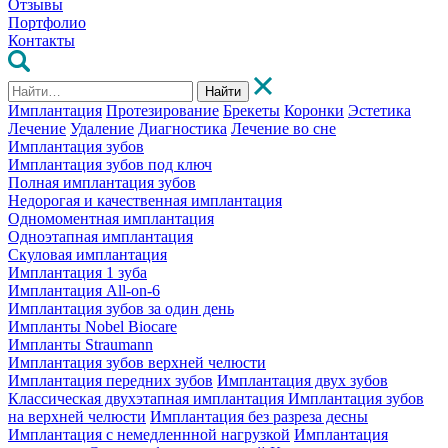
Отзывы
Портфолио
Контакты
Найти
Имплантация
Протезирование
Брекеты
Коронки
Эстетика
Лечение
Удаление
Диагностика
Лечение во сне
Имплантация зубов
Имплантация зубов под ключ
Полная имплантация зубов
Недорогая и качественная имплантация
Одномоментная имплантация
Одноэтапная имплантация
Скуловая имплантация
Имплантация 1 зуба
Имплантация All-on-6
Имплантация зубов за один день
Импланты Nobel Biocare
Импланты Straumann
Имплантация зубов верхней челюсти
Имплантация передних зубов
Имплантация двух зубов
Классическая двухэтапная имплантация
Имплантация зубов
на верхней челюсти
Имплантация без разреза десны
Имплантация с немедленнной нагрузкой
Имплантация