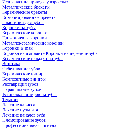
Исправление прикуса у взрослых
Металлические брекеты
Керамические брекеты
Комбинированные брекеты
Пластинки для зубов
Коронки на зубы
Керамические коронки
Циркониевые коронки
Металлокерамические коронки
Коронки E-max
Коронка на импланте
Коронки на передние зубы
Керамические вкладки на зубы
Эстетика
Отбеливание зубов
Керамические виниры
Композитные виниры
Реставрация зубов
Наращивание зубов
Установка виниров на зубы
Терапия
Лечение кариеса
Лечение пульпита
Лечение каналов зуба
Пломбирование зубов
Профессиональная гигиена