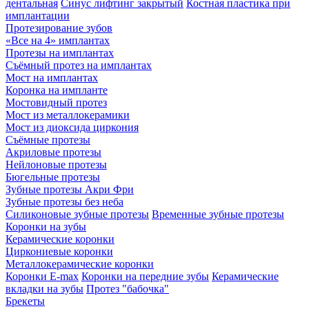
дентальная
Синус лифтинг закрытый
Костная пластика при
имплантации
Протезирование зубов
«Все на 4» имплантах
Протезы на имплантах
Съёмный протез на имплантах
Мост на имплантах
Коронка на импланте
Мостовидный протез
Мост из металлокерамики
Мост из диоксида циркония
Съёмные протезы
Акриловые протезы
Нейлоновые протезы
Бюгельные протезы
Зубные протезы Акри Фри
Зубные протезы без неба
Силиконовые зубные протезы
Временные зубные протезы
Коронки на зубы
Керамические коронки
Циркониевые коронки
Металлокерамические коронки
Коронки E-max
Коронки на передние зубы
Керамические
вкладки на зубы
Протез "бабочка"
Брекеты