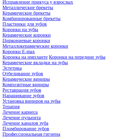
Исправление прикуса у взрослых
Металлические брекеты
Керамические брекеты
Комбинированные брекеты
Пластинки для зубов
Коронки на зубы
Керамические коронки
Циркониевые коронки
Металлокерамические коронки
Коронки E-max
Коронка на импланте
Коронки на передние зубы
Керамические вкладки на зубы
Эстетика
Отбеливание зубов
Керамические виниры
Композитные виниры
Реставрация зубов
Наращивание зубов
Установка виниров на зубы
Терапия
Лечение кариеса
Лечение пульпита
Лечение каналов зуба
Пломбирование зубов
Профессиональная гигиена