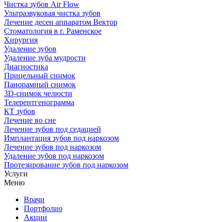
Чистка зубов Air Flow
Ультразвуковая чистка зубов
Лечение десен аппаратом Вектор
Стоматология в г. Раменское
Хирургия
Удаление зубов
Удаление зуба мудрости
Диагностика
Прицельный снимок
Панорамный снимок
3D-снимок челюсти
Телерентгенограмма
КТ зубов
Лечение во сне
Лечение зубов под седацией
Имплантация зубов под наркозом
Лечение зубов под наркозом
Удаление зубов под наркозом
Протезирование зубов под наркозом
Услуги
Меню
Врачи
Портфолио
Акции