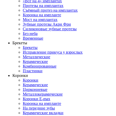
«Все на 4» имплантах
Протезы на имплантах
Съёмный протез на имплантах
Коронка на импланте
Мост на имплантах
Зубные протезы Акри Фри
Силиконовые зубные протезы
Без неба
Временные
Брекеты
Брекеты
Исправление прикуса у взрослых
Металлические
Керамические
Комбинированные
Пластинки
Коронки
Коронки
Керамические
Циркониевые
Металлокерамические
Коронки E-max
Коронка на импланте
На передние зубы
Керамические вкладки