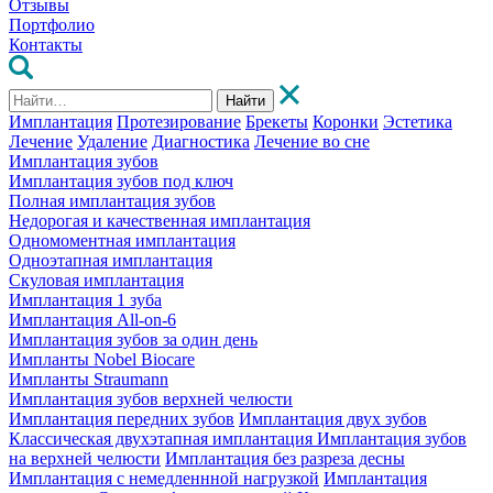
Отзывы
Портфолио
Контакты
Найти
Имплантация
Протезирование
Брекеты
Коронки
Эстетика
Лечение
Удаление
Диагностика
Лечение во сне
Имплантация зубов
Имплантация зубов под ключ
Полная имплантация зубов
Недорогая и качественная имплантация
Одномоментная имплантация
Одноэтапная имплантация
Скуловая имплантация
Имплантация 1 зуба
Имплантация All-on-6
Имплантация зубов за один день
Импланты Nobel Biocare
Импланты Straumann
Имплантация зубов верхней челюсти
Имплантация передних зубов
Имплантация двух зубов
Классическая двухэтапная имплантация
Имплантация зубов
на верхней челюсти
Имплантация без разреза десны
Имплантация с немедленнной нагрузкой
Имплантация