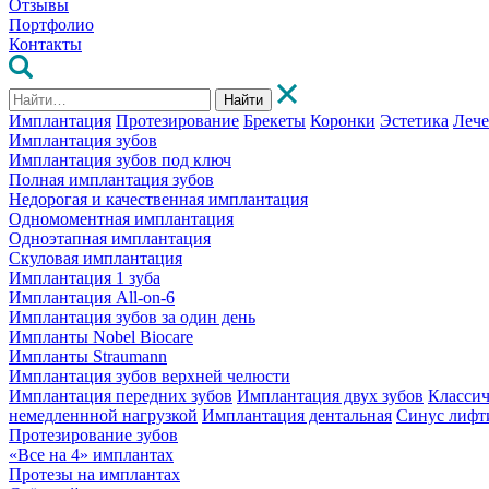
Отзывы
Портфолио
Контакты
Найти
Имплантация
Протезирование
Брекеты
Коронки
Эстетика
Леч
Имплантация зубов
Имплантация зубов под ключ
Полная имплантация зубов
Недорогая и качественная имплантация
Одномоментная имплантация
Одноэтапная имплантация
Скуловая имплантация
Имплантация 1 зуба
Имплантация All-on-6
Имплантация зубов за один день
Импланты Nobel Biocare
Импланты Straumann
Имплантация зубов верхней челюсти
Имплантация передних зубов
Имплантация двух зубов
Классич
немедленнной нагрузкой
Имплантация дентальная
Синус лифт
Протезирование зубов
«Все на 4» имплантах
Протезы на имплантах