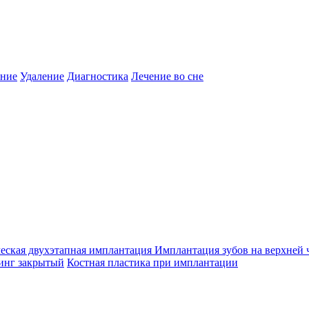
ение
Удаление
Диагностика
Лечение во сне
еская двухэтапная имплантация
Имплантация зубов на верхней 
инг закрытый
Костная пластика при имплантации