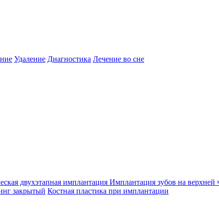
ение
Удаление
Диагностика
Лечение во сне
еская двухэтапная имплантация
Имплантация зубов на верхней 
инг закрытый
Костная пластика при имплантации