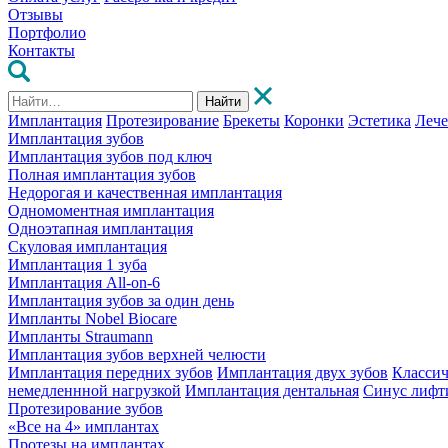
Отзывы
Портфолио
Контакты
Найти
Имплантация
Протезирование
Брекеты
Коронки
Эстетика
Леч
Имплантация зубов
Имплантация зубов под ключ
Полная имплантация зубов
Недорогая и качественная имплантация
Одномоментная имплантация
Одноэтапная имплантация
Скуловая имплантация
Имплантация 1 зуба
Имплантация All-on-6
Имплантация зубов за один день
Импланты Nobel Biocare
Импланты Straumann
Имплантация зубов верхней челюсти
Имплантация передних зубов
Имплантация двух зубов
Классич
немедленнной нагрузкой
Имплантация дентальная
Синус лифт
Протезирование зубов
«Все на 4» имплантах
Протезы на имплантах