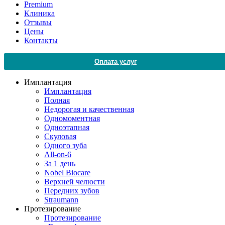
Premium
Клиника
Отзывы
Цены
Контакты
Оплата услуг
Имплантация
Имплантация
Полная
Недорогая и качественная
Одномоментная
Одноэтапная
Скуловая
Одного зуба
All-on-6
За 1 день
Nobel Biocare
Верхней челюсти
Передних зубов
Straumann
Протезирование
Протезирование