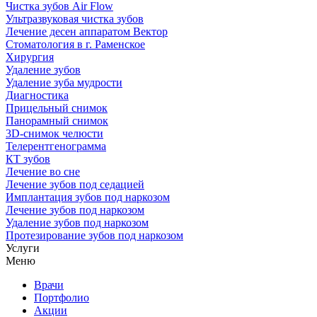
Чистка зубов Air Flow
Ультразвуковая чистка зубов
Лечение десен аппаратом Вектор
Стоматология в г. Раменское
Хирургия
Удаление зубов
Удаление зуба мудрости
Диагностика
Прицельный снимок
Панорамный снимок
3D-снимок челюсти
Телерентгенограмма
КТ зубов
Лечение во сне
Лечение зубов под седацией
Имплантация зубов под наркозом
Лечение зубов под наркозом
Удаление зубов под наркозом
Протезирование зубов под наркозом
Услуги
Меню
Врачи
Портфолио
Акции