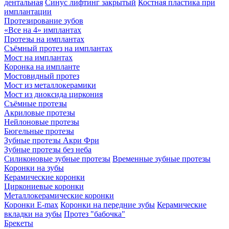
дентальная
Синус лифтинг закрытый
Костная пластика при
имплантации
Протезирование зубов
«Все на 4» имплантах
Протезы на имплантах
Съёмный протез на имплантах
Мост на имплантах
Коронка на импланте
Мостовидный протез
Мост из металлокерамики
Мост из диоксида циркония
Съёмные протезы
Акриловые протезы
Нейлоновые протезы
Бюгельные протезы
Зубные протезы Акри Фри
Зубные протезы без неба
Силиконовые зубные протезы
Временные зубные протезы
Коронки на зубы
Керамические коронки
Циркониевые коронки
Металлокерамические коронки
Коронки E-max
Коронки на передние зубы
Керамические
вкладки на зубы
Протез "бабочка"
Брекеты