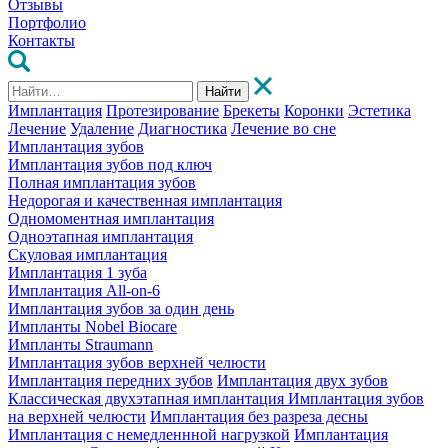
Отзывы
Портфолио
Контакты
Найти
Имплантация
Протезирование
Брекеты
Коронки
Эстетика
Лечение
Удаление
Диагностика
Лечение во сне
Имплантация зубов
Имплантация зубов под ключ
Полная имплантация зубов
Недорогая и качественная имплантация
Одномоментная имплантация
Одноэтапная имплантация
Скуловая имплантация
Имплантация 1 зуба
Имплантация All-on-6
Имплантация зубов за один день
Импланты Nobel Biocare
Импланты Straumann
Имплантация зубов верхней челюсти
Имплантация передних зубов
Имплантация двух зубов
Классическая двухэтапная имплантация
Имплантация зубов
на верхней челюсти
Имплантация без разреза десны
Имплантация с немедленнной нагрузкой
Имплантация