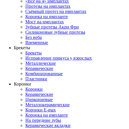
«Все на 4» имплантах
Протезы на имплантах
Съёмный протез на имплантах
Коронка на импланте
Мост на имплантах
Зубные протезы Акри Фри
Силиконовые зубные протезы
Без неба
Временные
Брекеты
Брекеты
Исправление прикуса у взрослых
Металлические
Керамические
Комбинированные
Пластинки
Коронки
Коронки
Керамические
Циркониевые
Металлокерамические
Коронки E-max
Коронка на импланте
На передние зубы
Керамические вкладки