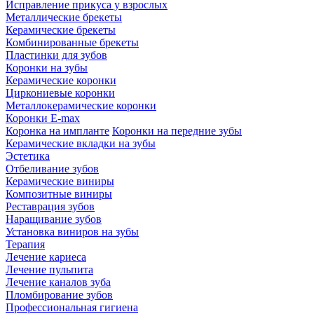
Исправление прикуса у взрослых
Металлические брекеты
Керамические брекеты
Комбинированные брекеты
Пластинки для зубов
Коронки на зубы
Керамические коронки
Циркониевые коронки
Металлокерамические коронки
Коронки E-max
Коронка на импланте
Коронки на передние зубы
Керамические вкладки на зубы
Эстетика
Отбеливание зубов
Керамические виниры
Композитные виниры
Реставрация зубов
Наращивание зубов
Установка виниров на зубы
Терапия
Лечение кариеса
Лечение пульпита
Лечение каналов зуба
Пломбирование зубов
Профессиональная гигиена