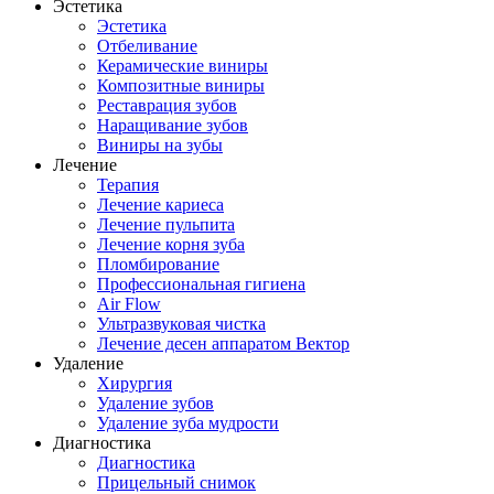
Эстетика
Эстетика
Отбеливание
Керамические виниры
Композитные виниры
Реставрация зубов
Наращивание зубов
Виниры на зубы
Лечение
Терапия
Лечение кариеса
Лечение пульпита
Лечение корня зуба
Пломбирование
Профессиональная гигиена
Air Flow
Ультразвуковая чистка
Лечение десен аппаратом Вектор
Удаление
Хирургия
Удаление зубов
Удаление зуба мудрости
Диагностика
Диагностика
Прицельный снимок