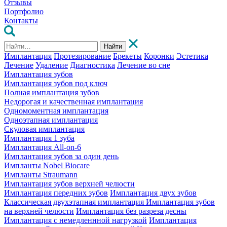
Отзывы
Портфолио
Контакты
Найти
Имплантация
Протезирование
Брекеты
Коронки
Эстетика
Лечение
Удаление
Диагностика
Лечение во сне
Имплантация зубов
Имплантация зубов под ключ
Полная имплантация зубов
Недорогая и качественная имплантация
Одномоментная имплантация
Одноэтапная имплантация
Скуловая имплантация
Имплантация 1 зуба
Имплантация All-on-6
Имплантация зубов за один день
Импланты Nobel Biocare
Импланты Straumann
Имплантация зубов верхней челюсти
Имплантация передних зубов
Имплантация двух зубов
Классическая двухэтапная имплантация
Имплантация зубов
на верхней челюсти
Имплантация без разреза десны
Имплантация с немедленнной нагрузкой
Имплантация