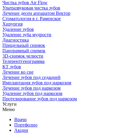
Чистка зубов Air Flow
Ультразвуковая чистка зубов
Лечение десен аппаратом Вектор
Стоматология в г. Раменское
Хирургия
Удаление зубов
Удаление зуба мудрости
Диагностика
Прицельный снимок
Панорамный снимок
3D-снимок челюсти
Телерентгенограмма
КТ зубов
Лечение во сне
Лечение зубов под седацией
Имплантация зубов под наркозом
Лечение зубов под наркозом
Удаление зубов под наркозом
Протезирование зубов под наркозом
Услуги
Меню
Врачи
Портфолио
Акции