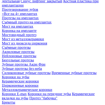
дентальная
Синус лифтинг закрытый
Костная пластика при
имплантации
Протезирование зубов
«Все на 4» имплантах
Протезы на имплантах
Съёмный протез на имплантах
Мост на имплантах
Коронка на импланте
Мостовидный протез
Мост из металлокерамики
Мост из диоксида циркония
Съёмные протезы
Акриловые протезы
Нейлоновые протезы
Бюгельные протезы
Зубные протезы Акри Фри
Зубные протезы без неба
Силиконовые зубные протезы
Временные зубные протезы
Коронки на зубы
Керамические коронки
Циркониевые коронки
Металлокерамические коронки
Коронки E-max
Коронки на передние зубы
Керамические
вкладки на зубы
Протез "бабочка"
Брекеты