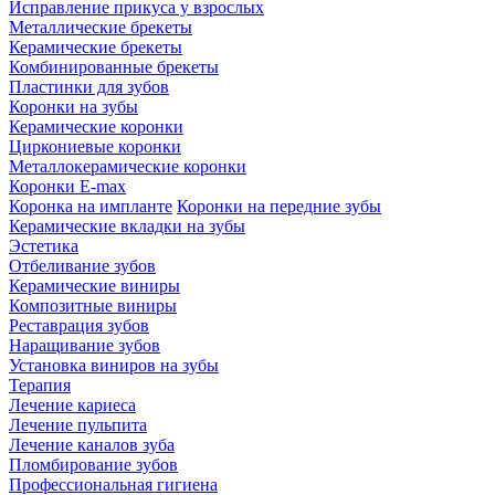
Исправление прикуса у взрослых
Металлические брекеты
Керамические брекеты
Комбинированные брекеты
Пластинки для зубов
Коронки на зубы
Керамические коронки
Циркониевые коронки
Металлокерамические коронки
Коронки E-max
Коронка на импланте
Коронки на передние зубы
Керамические вкладки на зубы
Эстетика
Отбеливание зубов
Керамические виниры
Композитные виниры
Реставрация зубов
Наращивание зубов
Установка виниров на зубы
Терапия
Лечение кариеса
Лечение пульпита
Лечение каналов зуба
Пломбирование зубов
Профессиональная гигиена