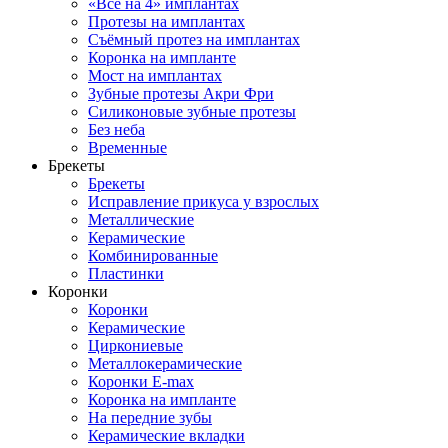
«Все на 4» имплантах
Протезы на имплантах
Съёмный протез на имплантах
Коронка на импланте
Мост на имплантах
Зубные протезы Акри Фри
Силиконовые зубные протезы
Без неба
Временные
Брекеты
Брекеты
Исправление прикуса у взрослых
Металлические
Керамические
Комбинированные
Пластинки
Коронки
Коронки
Керамические
Циркониевые
Металлокерамические
Коронки E-max
Коронка на импланте
На передние зубы
Керамические вкладки