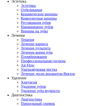
Эстетика
Эстетика
Отбеливание
Керамические виниры
Композитные виниры
Реставрация зубов
Наращивание зубов
Виниры на зубы
Лечение
Терапия
Лечение кариеса
Лечение пульпита
Лечение корня зуба
Пломбирование
Профессиональная гигиена
Air Flow
Ультразвуковая чистка
Лечение десен аппаратом Вектор
Удаление
Хирургия
Удаление зубов
Удаление зуба мудрости
Диагностика
Диагностика
Прицельный снимок